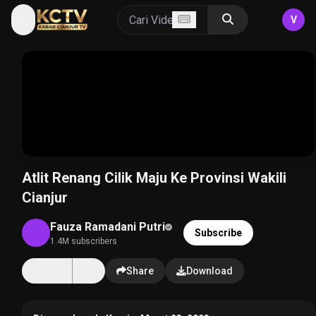
V
Atlit Renang Cilik Maju Ke Provinsi Wakili
Cianjur
Fauza Ramadani Putri
Subscribe
1.4M subscribers
14K
Share
Download