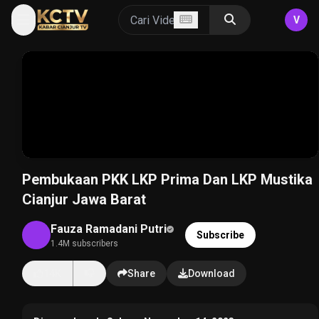
V
Pembukaan PKK LKP Prima Dan LKP Mustika
Cianjur Jawa Barat
Fauza Ramadani Putri
Subscribe
1.4M subscribers
14K
Share
Download