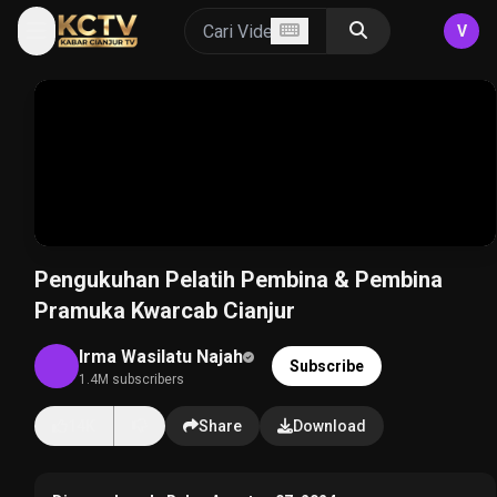
V
Pengukuhan Pelatih Pembina & Pembina
Pramuka Kwarcab Cianjur
Irma Wasilatu Najah
Subscribe
1.4M subscribers
14K
Share
Download