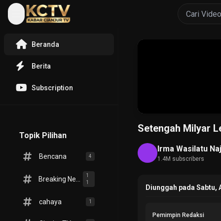
Beranda
Berita
Subscription
Setengah Milyar L
Topik Pilihan
Irma Wasilatu Na
Bencana
4
1.4M subscribers
1
Breaking News
1
Diunggah pada Sabtu, 
cahaya
1
Pemimpin Redaksi