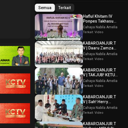
Semua
Terkait
Haflul Khitam IV
Ponpes Takhasus
Al Qur’an Al
Cahaya Nabila Amelia
Mahmudiyyah Bani
Terkait: Video
Suparman
Assatinem
KABARCIANJUR.T
Campaka
V | Daaru Zamzam
Berbagi
Cahaya Nabila Amelia
Kebahagiaan &
Terkait: Video
Tasmi’ Al Qur’an
Sambut Muharram
KABARCIANJUR.T
1448 H
V | TAKJUB! KETUM
PPBI AKUI
Cahaya Nabila Amelia
POTENSI BATU
Terkait: Video
GUNUNG PADANG
KABARCIANJUR.T
V | Sah! Herry
Wirawan Terpilih
Cahaya Nabila Amelia
Aklamasi Musda
Terkait: Video
VI ICMI Orda
Cianjur
KABARCIANJUR.T