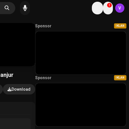
3
V
Sponsor
IKLAN
anjur
Sponsor
IKLAN
Download