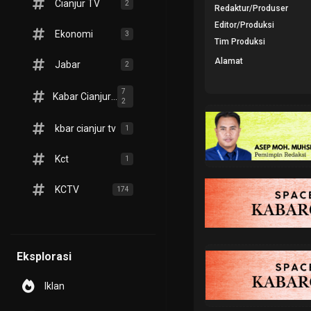
Cianjur TV
2
Redaktur/Produser
Editor/Produksi
Ekonomi
3
Tim Produksi
Alamat
Jabar
2
7
Kabar Cianjur TV
2
kbar cianjur tv
1
Kct
1
KCTV
174
Eksplorasi
Iklan