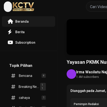
Beranda
Berita
Subscription
Yayasan PKMK Nus
Topik Pilihan
Irma Wasilatu Na
Bencana
4
1.4M subscribers
1
Breaking News
1
Diunggah pada Jumat, 
cahaya
1
Pemimpin Redaksi