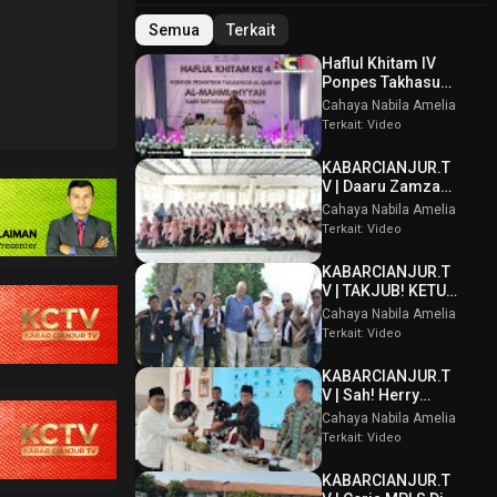
Semua
Terkait
Haflul Khitam IV
Ponpes Takhasus
Al Qur’an Al
Cahaya Nabila Amelia
Mahmudiyyah Bani
Terkait: Video
Suparman
Assatinem
KABARCIANJUR.T
Campaka
V | Daaru Zamzam
Berbagi
Cahaya Nabila Amelia
Kebahagiaan &
Terkait: Video
Tasmi’ Al Qur’an
Sambut Muharram
KABARCIANJUR.T
1448 H
V | TAKJUB! KETUM
PPBI AKUI
Cahaya Nabila Amelia
POTENSI BATU
Terkait: Video
GUNUNG PADANG
KABARCIANJUR.T
V | Sah! Herry
Wirawan Terpilih
Cahaya Nabila Amelia
Aklamasi Musda
Terkait: Video
VI ICMI Orda
Cianjur
KABARCIANJUR.T