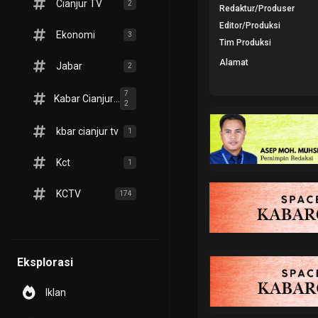
Cianjur TV
2
Redaktur/Produser
Editor/Produksi
Ekonomi
3
Tim Produksi
Alamat
Jabar
2
7
Kabar Cianjur TV
2
kbar cianjur tv
1
Kct
1
KCTV
174
Eksplorasi
Iklan