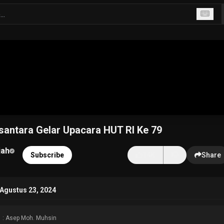
antara Gelar Upacara HUT RI Ke 79
jah
Subscribe
14K
Share
Agustus 23, 2024
: Asep Moh. Muhsin