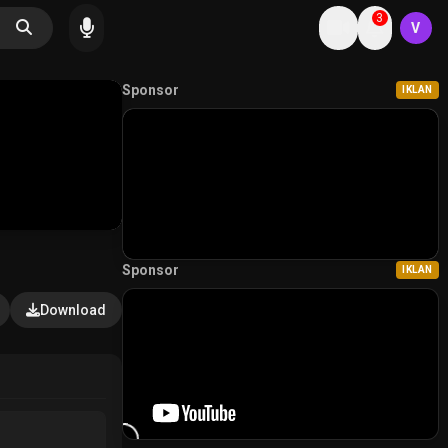
3
V
Sponsor
IKLAN
Sponsor
IKLAN
Download