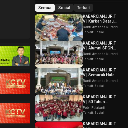
Semua
Sosial
Terkait
KABARCIANJUR.T
V | Kurban Daaru
Zamzam 2026
Ranti Amanda Nuranti
Wujud Solidaritas
Terkait: Sosial
Untuk Masyarakat
KABARCIANJUR.T
V | Alumni SPGN
Cianjur Angkatan
Ranti Amanda Nuranti
86 Gelar Reuni
Terkait: Sosial
Akbar
KABARCIANJUR.T
V | Semarak Halal
Bihalal Alumni
Ranti Amanda Nuranti
SMAN Lintas
Terkait: Sosial
Angkatan
KABARCIANJUR.T
V | 50 Tahun
Persahabatan
Pebri Pebrianti
Emas SMPN
Terkait: Sosial
Cipanas
KABARCIANJUR.T