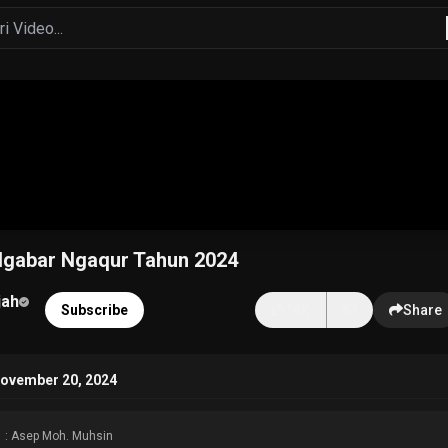
Ngabar Ngaqur Tahun 2024
jah
Subscribe
14K
Share
November 20, 2024
: Asep Moh. Muhsin