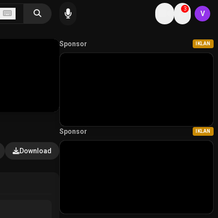
3
V
Sponsor
IKLAN
Sponsor
IKLAN
Download