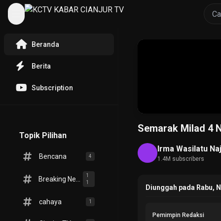
Beranda
Berita
Subscription
Semarak Milad 4 
Topik Pilihan
Irma Wasilatu Na
Bencana
4
1.4M subscribers
1
Breaking News
1
Diunggah pada Rabu, 
cahaya
1
Pemimpin Redaksi