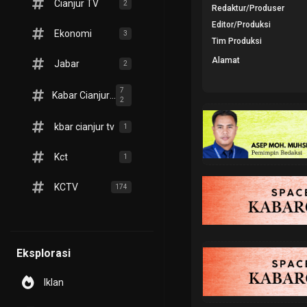
Cianjur TV
2
Redaktur/Produser
Editor/Produksi
Ekonomi
3
Tim Produksi
Alamat
Jabar
2
7
Kabar Cianjur TV
2
kbar cianjur tv
1
Kct
1
KCTV
174
Eksplorasi
Iklan