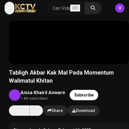
V
Tabligh Akbar Kak Mal Pada Momentum
Walimatul Khitan
Anisa Khairil Anwar
Subscribe
1.4M subscribers
14K
Share
Download